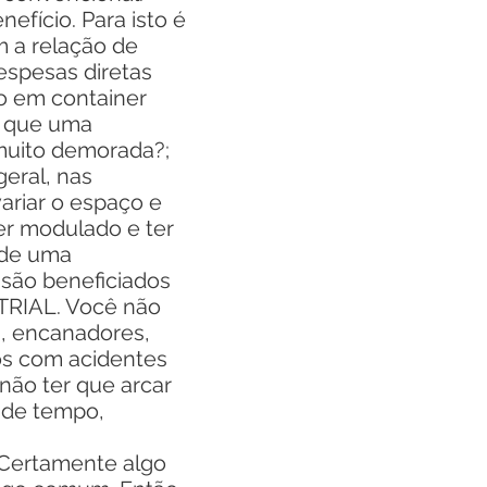
fício. Para isto é
 a relação de
espesas diretas
ão em container
s que uma
muito demorada?;
ral, nas
ariar o espaço e
ser modulado e ter
 de uma
são beneficiados
RIAL. Você não
s, encanadores,
cos com acidentes
não ter que arcar
 de tempo,
Certamente algo