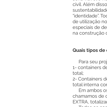
civil. Além di
sustentabilida
“identidade”. T
de utilização n
especiais de d
na construção ci
Quais tipos de 
Para seu proje
1- containers 
total;
2- Containers 
total interna c
Em ambos os ca
chamamos de c
EXTRA, totaliza