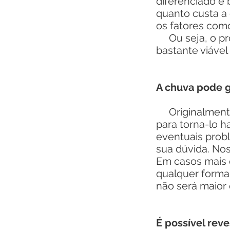
diferenciado e 
quanto custa a
os fatores c
Ou seja, o pro
bastante viável 
A chuva pode g
Originalmente,
para torna-lo h
eventuais prob
sua dúvida. Nos
Em casos mais 
qualquer forma,
não será maior
É possível rev