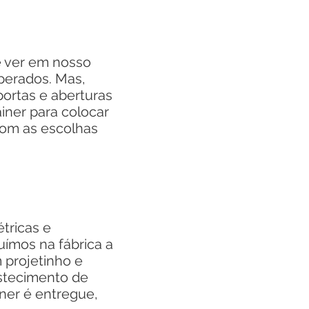
 ver em nosso
mperados. Mas,
portas e aberturas
ainer para colocar
com as escolhas
tricas e
uímos na fábrica a
 projetinho e
stecimento de
ner é entregue,