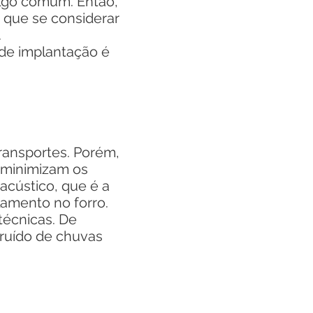
algo comum. Então,
 que se considerar
.
de implantação é
ransportes. Porém,
e minimizam os
acústico, que é a
lamento no forro.
técnicas. De
 ruído de chuvas