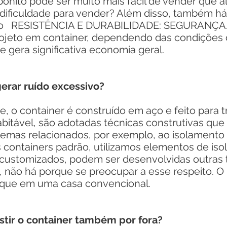
bonito pode ser muito mais fácil de vender que 
 dificuldade para vender? Além disso, também há
omo RESISTÊNCIA E DURABILIDADE: SEGURANÇA
jeto em container, dependendo das condições 
e gera significativa economia geral.
erar ruído excessivo?
 o container é construído em aço e feito para t
abitável, são adotadas técnicas construtivas qu
lemas relacionados, por exemplo, ao isolamento 
 containers padrão, utilizamos elementos de iso
customizados, podem ser desenvolvidas outras 
 não há porque se preocupar a esse respeito. O
 que em uma casa convencional.
estir o container também por fora?