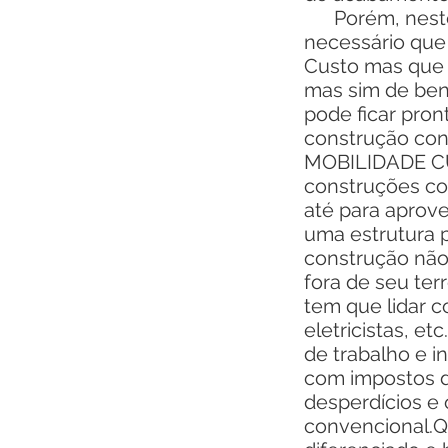
Porém, neste m
necessário que
Custo mas que 
mas sim de bene
pode ficar pro
construção con
MOBILIDADE C
construções co
até para aprove
uma estrutura p
construção não
fora de seu t
tem que lidar c
eletricistas, e
de trabalho e i
com impostos d
desperdícios e
convencional.Q