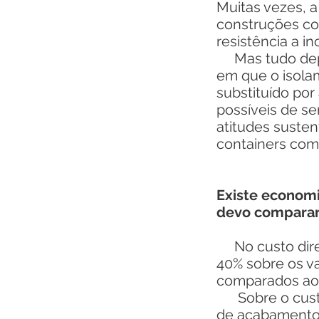
Muitas vezes, a
construções co
resistência a in
Mas tudo depe
em que o isola
substituído po
possíveis de s
atitudes suste
containers como
Existe economi
devo comparar 
No custo diret
40% sobre os v
comparados ao
Sobre o custo 
de acabamento