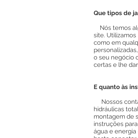
Que tipos de j
Nós temos algu
site. Utilizamo
como em qualque
personalizadas,
o seu negócio 
certas e lhe dar
E quanto às ins
Nossos contain
hidráulicas tot
montagem de se
instruções par
água e energia 