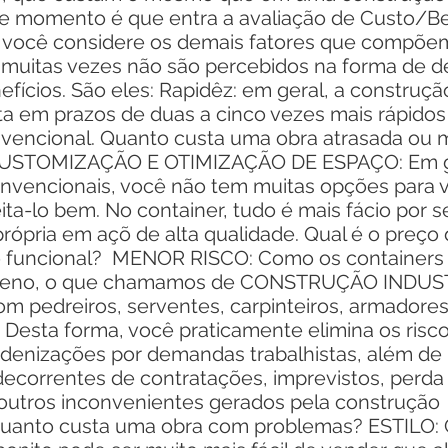
omento é que entra a avaliação de Custo/Bene
 você considere os demais fatores que compõem
muitas vezes não são percebidos na forma de d
fícios. São eles: Rapidêz: em geral, a construç
nta em prazos de duas a cinco vezes mais rápido
vencional. Quanto custa uma obra atrasada ou 
USTOMIZAÇÃO E OTIMIZAÇÃO DE ESPAÇO: Em ge
nvencionais, você não tem muitas opções para v
ita-lo bem. No container, tudo é mais fácio por 
rópria em açõ de alta qualidade. Qual é o preço
 funcional? MENOR RISCO: Como os containers 
erreno, o que chamamos de CONSTRUÇÃO INDUST
om pedreiros, serventes, carpinteiros, armadore
tc. Desta forma, você praticamente elimina os ris
ndenizações por demandas trabalhistas, além de 
ecorrentes de contratações, imprevistos, perda
 outros inconvenientes gerados pela construção
uanto custa uma obra com problemas? ESTILO: 