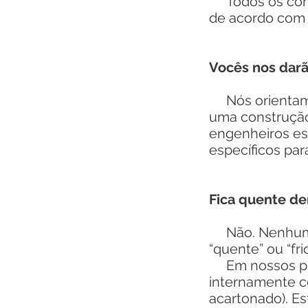
Todos os conta
de acordo com 
Vocês nos darã
Nós orientamos
uma construção
engenheiros es
específicos pa
Fica quente de
Não. Nenhum p
“quente” ou “f
Em nossos proj
internamente c
acartonado). Es