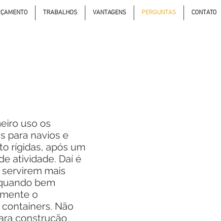
RÇAMENTO
TRABALHOS
VANTAGENS
PERGUNTAS
CONTATO
iro uso os
s para navios e
to rígidas, após um
e atividade. Daí é
 servirem mais
, quando bem
amente o
containers. Não
para construção