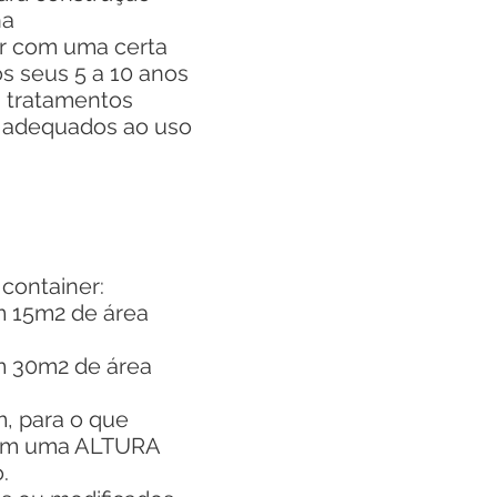
na
r com uma certa
s seus 5 a 10 anos
m tratamentos
e adequados ao uso
container:
m 15m2 de área
om 30m2 de área
, para o que
tem uma ALTURA
.