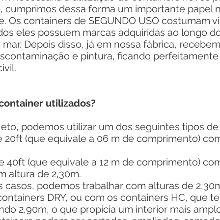
sso, cumprimos dessa forma um importante papel 
de. Os containers de SEGUNDO USO costumam vi
odos eles possuem marcas adquiridas ao longo do
o mar. Depois disso, já em nossa fábrica, recebe
escontaminação e pintura, ficando perfeitament
vil.
container utilizados?
to, podemos utilizar um dos seguintes tipos de 
de 20ft (que equivale a 06 m de comprimento) co
de 40ft (que equivale a 12 m de comprimento) c
om altura de 2,30m.
sos, podemos trabalhar com alturas de 2,30m
ontainers DRY, ou com os containers HC, que 
ndo 2,90m, o que propicia um interior mais amplo