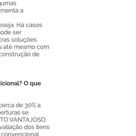
lgumas
umenta a
seja. Há casos
pode ser
tras soluções
 ou até mesmo com
 construção de
.
icional? O que
cerca de 30% a
erturas se
UITO VANTAJOSO.
aliação dos itens
convencional.