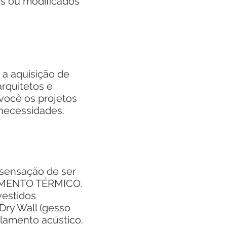
s ou modificados
a aquisição de
rquitetos e
você os projetos
 necessidades.
sensação de ser
OLAMENTO TÉRMICO.
estidos
Dry Wall (gesso
olamento acústico.